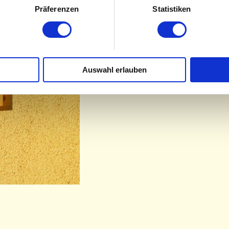
Dies zu erreichen gelingt n
Präferenzen
Statistiken
vielen Menschen dieses Er
1999 eine Physiotherapieau
Glück, Therapeuten kennenz
verschiedene Wege dieses 
Auswahl erlauben
Weiterlesen
Unsere Kunden