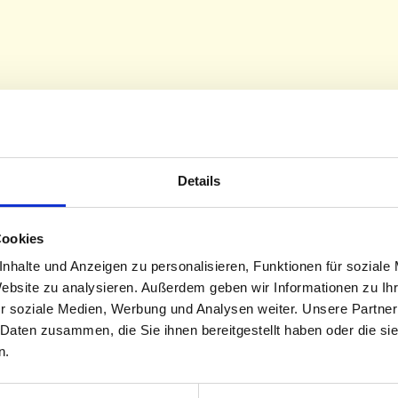
Conni Pahnke
Details
Über 
Cookies
nhalte und Anzeigen zu personalisieren, Funktionen für soziale
Website zu analysieren. Außerdem geben wir Informationen zu I
r soziale Medien, Werbung und Analysen weiter. Unsere Partner
Was ist das Schönste, das 
 Daten zusammen, die Sie ihnen bereitgestellt haben oder die s
wenn ich das Strahlen in 
n.
der Tiefe seines Herzens 