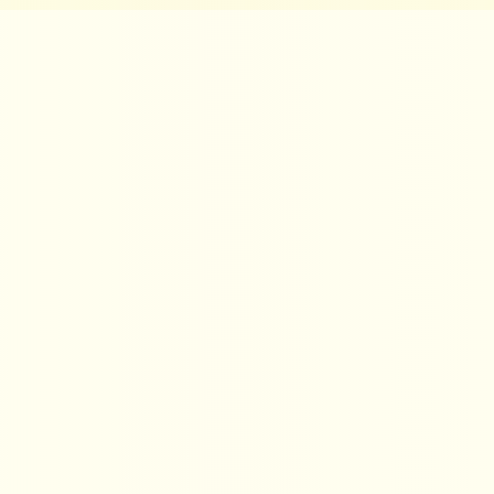
rzlich
lkommen