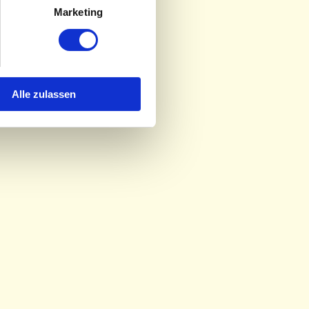
icht nur im Beruf, jedoch habe ich hier mehr Möglichkeiten,
Marketing
lebnis zu geben. Deshalb habe ich nach meinem Abitur
sbildung absolviert. In meiner Ausbildung hatte ich das
ulernen, die diese Meinung mit mir teilten und über
selbst versuchten.
Alle zulassen