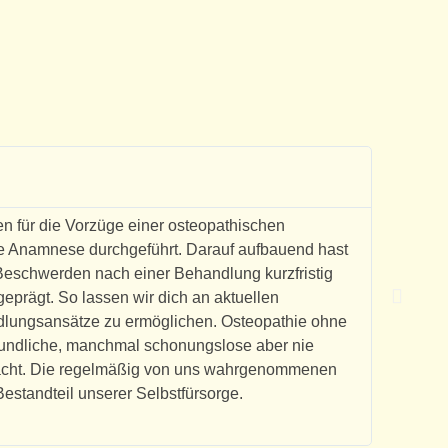
Familie 
Kunden
en für die Vorzüge einer osteopathischen
Ich bin 
e Anamnese durchgeführt. Darauf aufbauend hast
geholfen
Beschwerden nach einer Behandlung kurzfristig
regelmäß
eprägt. So lassen wir dich an aktuellen
Behandlu
dlungsansätze zu ermöglichen. Osteopathie ohne
ins Glei
freundliche, manchmal schonungslose aber nie
Auch wen
acht. Die regelmäßig von uns wahrgenommenen
kennenge
Bestandteil unserer Selbstfürsorge.